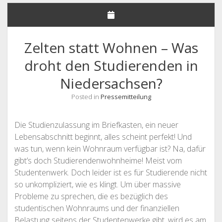
NHG – UNSERE FORDERUNGEN
STELLUNGNAHMEN
Zelten statt Wohnen – Was
DEUTSCHLANDSEMESTERTICKET
droht den Studierenden in
MITGLIEDER
Niedersachsen?
Offene
SATZUNG & GO
Drop-
Down-
Offene
Posted in
Pressemitteilung
LINKS & FAQ
SATZUNG
Menü
Drop-
Down-
KONTAKT & IMPRESSUM
GESCHÄFTSORDNUNG
LINKS
Menü
Die Studienzulassung im Briefkasten, ein neuer
FAQ
Lebensabschnitt beginnt, alles scheint perfekt! Und
was tun, wenn kein Wohnraum verfügbar ist? Na, dafür
gibt’s doch Studierendenwohnheime! Meist vom
Studentenwerk. Doch leider ist es für Studierende nicht
so unkompliziert, wie es klingt. Um über massive
Probleme zu sprechen, die es bezüglich des
studentischen Wohnraums und der finanziellen
Belastung seitens der Studentenwerke gibt, wird es am