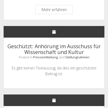
Anhörung
Mehr erfahren
am
12.03.2026
zur
Novelle
des
Niedersächsischen
Geschützt: Anhörung im Ausschuss für
Hochschulgesetzes
Wissenschaft und Kultur
bzgl.
Posted in
Pressemitteilung
, and
Stellungnahmen
Exmatrikulation
Es gibt keinen Textauszug, da dies ein geschützter
Beitrag ist.