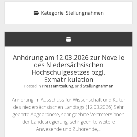
NHG – UNSERE FORDERUNGEN
Kategorie:
Stellungnahmen
STELLUNGNAHMEN
DEUTSCHLANDSEMESTERTICKET
MITGLIEDER
Offene
SATZUNG & GO
Drop-
Anhörung am 12.03.2026 zur Novelle
Down-
Offene
LINKS & FAQ
SATZUNG
Menü
des Niedersächsischen
Drop-
Down-
Hochschulgesetzes bzgl.
KONTAKT & IMPRESSUM
GESCHÄFTSORDNUNG
LINKS
Menü
Exmatrikulation
FAQ
Posted in
Pressemitteilung
, and
Stellungnahmen
Anhörung im Ausschuss für Wissenschaft und Kultur
des niedersächsischen Landtags (12.03.2026) Sehr
geehrte Abgeordnete, sehr geehrte Vertreter*innen
der Landesregierung, sehr geehrte weitere
Anwesende und Zuhörende,…