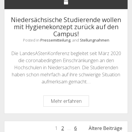
Niedersächsische Studierende wollen
mit Hygienekonzept zurück auf den
Campus!
Posted in
Pressemitteilung
, and
Stellungnahmen
Die LandesAStenKonferenz begleitet seit März 2020
die coronabedingten Einschränkungen an den
Hochschulen in Niedersachsen. Die Studierenden
haben schon mehrfach auf ihre schwierige Situation
aufmerksam gemacht.…
Niedersächsische
Mehr erfahren
Studierende
wollen
mit
Seitennummerierung
1
2
…
6
Ältere Beiträge
Hygienekonzept