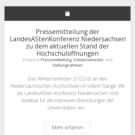
Solidarsemester-
Bündnis
Niedersachsen
zum
aktuellen
Pressemitteilung der
Wintersemester
LandesAStenKonferenz Niedersachsen
zu dem aktuellen Stand der
Hochschulöffnungen
Posted in
Pressemitteilung
,
Solidarsemester
, and
Stellungnahmen
Das Wintersemester 21/22 ist an den
Niedersächsischen Hochschulen in vollem Gange. Wir
als LandesASten Konferenz Niedersachen sind
dankbar für die intensiven Bemühungen der
Universitäten, ein…
Pressemitteilung
Mehr erfahren
der