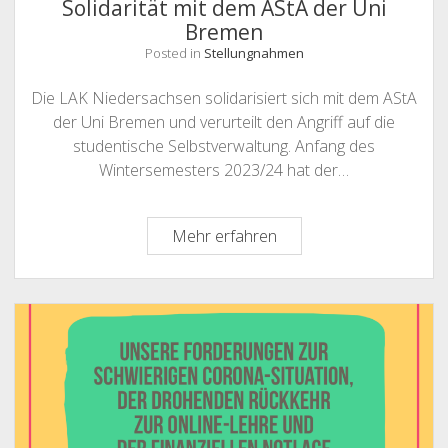
Solidarität mit dem AStA der Uni
Kultur
Bremen
Posted in
Stellungnahmen
Die LAK Niedersachsen solidarisiert sich mit dem AStA
der Uni Bremen und verurteilt den Angriff auf die
studentische Selbstverwaltung. Anfang des
Wintersemesters 2023/24 hat der…
Solidarität
Mehr erfahren
mit
dem
AStA
der
Uni
Bremen