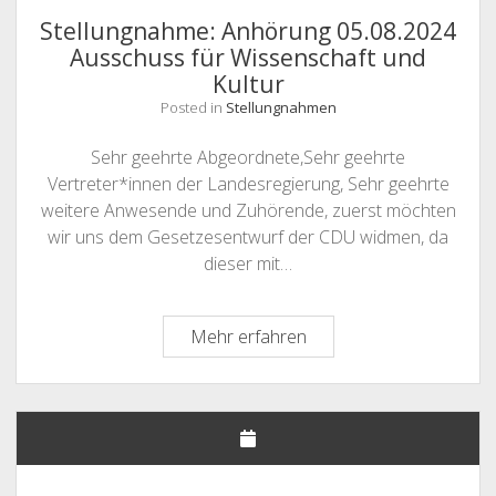
Stellungnahme: Anhörung 05.08.2024
Ausschuss für Wissenschaft und
Kultur
Posted in
Stellungnahmen
Sehr geehrte Abgeordnete,Sehr geehrte
Vertreter*innen der Landesregierung, Sehr geehrte
weitere Anwesende und Zuhörende, zuerst möchten
wir uns dem Gesetzesentwurf der CDU widmen, da
dieser mit…
Stellungnahme:
Mehr erfahren
Anhörung
05.08.2024
Ausschuss
für
Wissenschaft
und