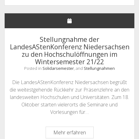
LandesAStenKonferenz
Niedersachsen
zu
dem
aktuellen
Stellungnahme der
Stand
LandesAStenKonferenz Niedersachsen
der
zu den Hochschulöffnungen im
Hochschulöffnungen
Wintersemester 21/22
Posted in
Solidarsemester
, and
Stellungnahmen
Die LandesAStenKonferenz Niedersachsen begrüßt
die weitestgehende Rückkehr zur Präsenzlehre an den
landesweiten Hochschulen und Universitäten. Zum 18.
Oktober starten vielerorts die Seminare und
Vorlesungen für…
Stellungnahme
Mehr erfahren