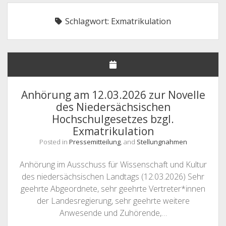
NHG – UNSERE FORDERUNGEN
Schlagwort:
Exmatrikulation
STELLUNGNAHMEN
DEUTSCHLANDSEMESTERTICKET
MITGLIEDER
Offene
SATZUNG & GO
Drop-
Anhörung am 12.03.2026 zur Novelle
Down-
Offene
LINKS & FAQ
SATZUNG
Menü
des Niedersächsischen
Drop-
Down-
Hochschulgesetzes bzgl.
KONTAKT & IMPRESSUM
GESCHÄFTSORDNUNG
LINKS
Menü
Exmatrikulation
FAQ
Posted in
Pressemitteilung
, and
Stellungnahmen
Anhörung im Ausschuss für Wissenschaft und Kultur
des niedersächsischen Landtags (12.03.2026) Sehr
geehrte Abgeordnete, sehr geehrte Vertreter*innen
der Landesregierung, sehr geehrte weitere
Anwesende und Zuhörende,…