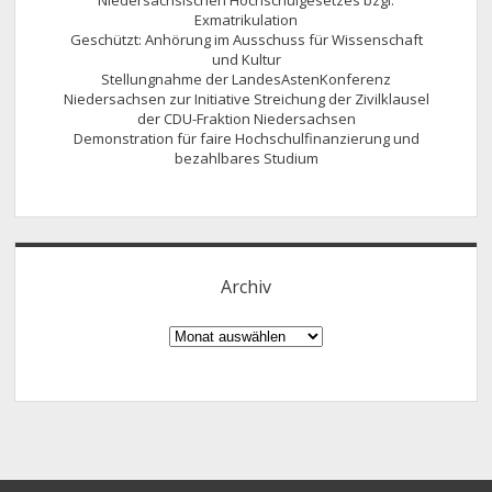
Niedersächsischen Hochschulgesetzes bzgl.
Exmatrikulation
Geschützt: Anhörung im Ausschuss für Wissenschaft
und Kultur
Stellungnahme der LandesAstenKonferenz
Niedersachsen zur Initiative Streichung der Zivilklausel
der CDU-Fraktion Niedersachsen
Demonstration für faire Hochschulfinanzierung und
bezahlbares Studium
Archiv
Archiv