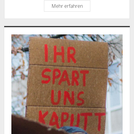
Stellungnahme:
Mehr erfahren
Anhörung
05.08.2024
Ausschuss
Sidebar
für
Wissenschaft
und
Kultur