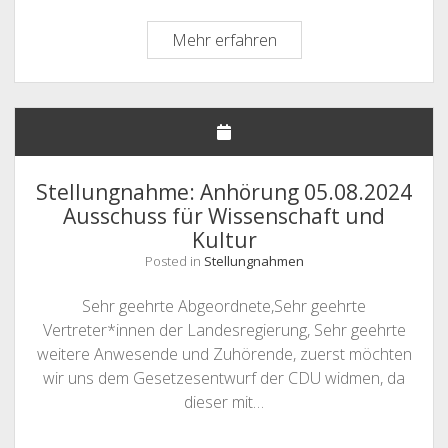
Anhörung
Mehr erfahren
am
12.03.2026
zur
Novelle
des
Niedersächsischen
Stellungnahme: Anhörung 05.08.2024
Hochschulgesetzes
Ausschuss für Wissenschaft und
bzgl.
Kultur
Exmatrikulation
Posted in
Stellungnahmen
Sehr geehrte Abgeordnete,Sehr geehrte
Vertreter*innen der Landesregierung, Sehr geehrte
weitere Anwesende und Zuhörende, zuerst möchten
wir uns dem Gesetzesentwurf der CDU widmen, da
dieser mit…