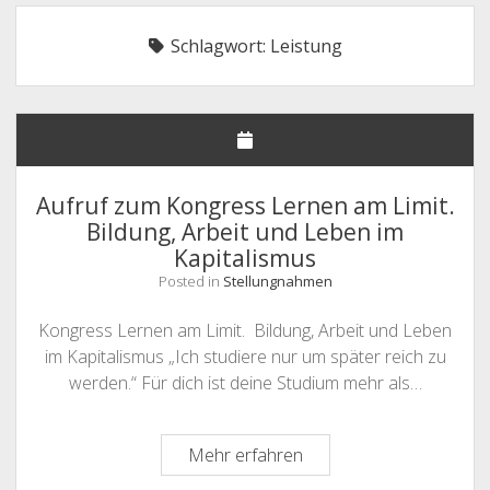
NHG – UNSERE FORDERUNGEN
Schlagwort:
Leistung
STELLUNGNAHMEN
DEUTSCHLANDSEMESTERTICKET
MITGLIEDER
Offene
SATZUNG & GO
Drop-
Aufruf zum Kongress Lernen am Limit.
Down-
Offene
LINKS & FAQ
SATZUNG
Menü
Bildung, Arbeit und Leben im
Drop-
Down-
Kapitalismus
KONTAKT & IMPRESSUM
GESCHÄFTSORDNUNG
LINKS
Menü
Posted in
Stellungnahmen
FAQ
Kongress Lernen am Limit. Bildung, Arbeit und Leben
im Kapitalismus „Ich studiere nur um später reich zu
werden.“ Für dich ist deine Studium mehr als…
Aufruf
Mehr erfahren
zum