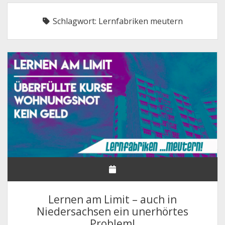
NHG – UNSERE FORDERUNGEN
Schlagwort:
Lernfabriken meutern
STELLUNGNAHMEN
DEUTSCHLANDSEMESTERTICKET
MITGLIEDER
Offene
SATZUNG & GO
Drop-
Down-
Offene
LINKS & FAQ
SATZUNG
Menü
Drop-
Down-
KONTAKT & IMPRESSUM
GESCHÄFTSORDNUNG
LINKS
Menü
FAQ
Lernen am Limit – auch in
Niedersachsen ein unerhörtes
Problem!