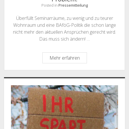
Posted in
Pressemitteilung
Überfüllt Seminarräume, zu wenig und zu teurer
Wohnraum und eine BAföG-Politik die schon lange
nicht mehr den aktuellen Ansprüchen gerecht wird.
Das muss sich ändern! …
Lernen
Mehr erfahren
am
Limit
–
Sidebar
auch
in
Niedersachsen
ein
unerhörtes
Problem!