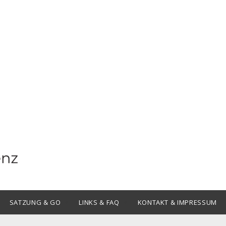
Offene
Offene
SATZUNG & GO
LINKS & FAQ
KONTAKT & IMPRESSUM
Drop-
Drop-
Down-
Down-
Menü
Menü