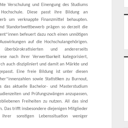
öhte Verschulung und Einengung des Studiums
Hochschule. Diese passt ihre Bildung an
rb um verknappte Finanzmittel behaupten.
nd Standortwettbewerb prägen so derzeit die
dent*innen befeuert dazu noch einen unnötigen
 Auswirkungen auf die Hochschulangehörigen.
 überbürokratisierten und andererseits
ese nach ihrer Verwertbarkeit kategorisiert,
rch auch diszipliniert und damit an Märkte und
epasst. Eine freie Bildung ist unter diesen
r*innenzahlen sowie Statistiken zu Burnout,
s das aktuelle Bachelor- und Masterstudium
tudienzeiten und Prüfungszwängen anzupassen,
ebliebenen Freiheiten zu nutzen. All das sind
. Das trifft insbesondere diejenigen Mitglieder
ihrer sonstigen Lebenssituation weniger