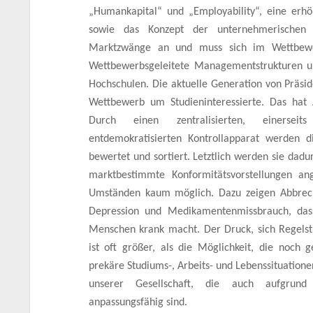
„Humankapital“ und „Employability“, eine erh
sowie das Konzept der unternehmerischen 
Marktzwänge an und muss sich im Wettbewe
Wettbewerbsgeleitete Managementstrukturen u
Hochschulen. Die aktuelle Generation von Präsi
Wettbewerb um Studieninteressierte. Das hat
Durch einen zentralisierten, einerseits
entdemokratisierten Kontrollapparat werden di
bewertet und sortiert. Letztlich werden sie dadu
marktbestimmte Konformitätsvorstellungen ang
Umständen kaum möglich. Dazu zeigen Abbreche
Depression und Medikamentenmissbrauch, das
Menschen krank macht. Der Druck, sich Regels
ist oft größer, als die Möglichkeit, die noch g
prekäre Studiums-, Arbeits- und Lebenssituationen
unserer Gesellschaft, die auch aufgrund 
anpassungsfähig sind.