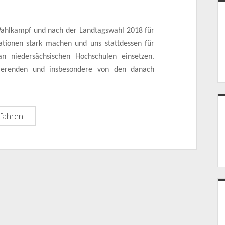
Wahlkampf und nach der Landtagswahl 2018 für
ationen stark machen und uns stattdessen für
an niedersächsischen Hochschulen
einsetzen.
dierenden und insbesondere von den danach
Hochschulen
fahren
sozial
gestalten
–
Ein
Forderungspapier
für
die
niedersächsische
Landtagswahl