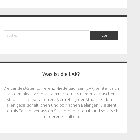
Suche
Was ist die LAK?
Die LandesAStenKonferenz Niedersachsen (LAK) versteht sich
als demokratischer Zusammenschluss niedersächsischer
Studierendenschaften zur Vertretung der Studierenden in
allen gesellschaftlichen und politischen Belangen. Sie sieht
sich als Teil der verfassten Studierendenschaft und setzt sich
für deren Erhalt ein.