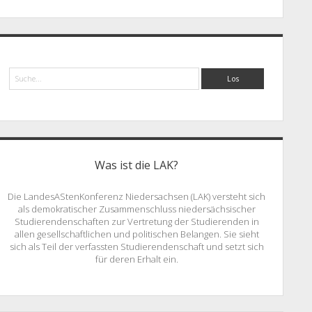
Suche
Was ist die LAK?
Die LandesAStenKonferenz Niedersachsen (LAK) versteht sich
als demokratischer Zusammenschluss niedersächsischer
Studierendenschaften zur Vertretung der Studierenden in
allen gesellschaftlichen und politischen Belangen. Sie sieht
sich als Teil der verfassten Studierendenschaft und setzt sich
für deren Erhalt ein.