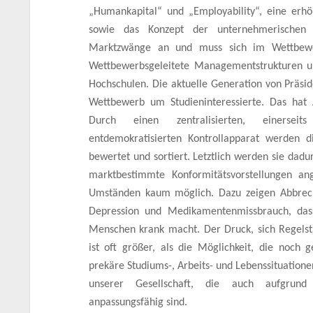
„Humankapital“ und „Employability“, eine erh
sowie das Konzept der unternehmerischen 
Marktzwänge an und muss sich im Wettbewe
Wettbewerbsgeleitete Managementstrukturen u
Hochschulen. Die aktuelle Generation von Präsi
Wettbewerb um Studieninteressierte. Das hat
Durch einen zentralisierten, einerseits
entdemokratisierten Kontrollapparat werden di
bewertet und sortiert. Letztlich werden sie dadu
marktbestimmte Konformitätsvorstellungen ang
Umständen kaum möglich. Dazu zeigen Abbreche
Depression und Medikamentenmissbrauch, das
Menschen krank macht. Der Druck, sich Regels
ist oft größer, als die Möglichkeit, die noch g
prekäre Studiums-, Arbeits- und Lebenssituationen
unserer Gesellschaft, die auch aufgrund 
anpassungsfähig sind.