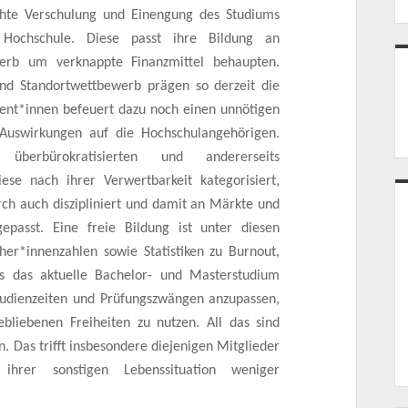
öhte Verschulung und Einengung des Studiums
Hochschule. Diese passt ihre Bildung an
rb um verknappte Finanzmittel behaupten.
nd Standortwettbewerb prägen so derzeit die
dent*innen befeuert dazu noch einen unnötigen
 Auswirkungen auf die Hochschulangehörigen.
 überbürokratisierten und andererseits
ese nach ihrer Verwertbarkeit kategorisiert,
rch auch diszipliniert und damit an Märkte und
epasst. Eine freie Bildung ist unter diesen
r*innenzahlen sowie Statistiken zu Burnout,
s das aktuelle Bachelor- und Masterstudium
tudienzeiten und Prüfungszwängen anzupassen,
ebliebenen Freiheiten zu nutzen. All das sind
. Das trifft insbesondere diejenigen Mitglieder
ihrer sonstigen Lebenssituation weniger