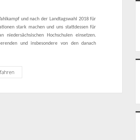
Wahlkampf und nach der Landtagswahl 2018 für
ationen stark machen und uns stattdessen für
an niedersächsischen Hochschulen
einsetzen.
dierenden und insbesondere von den danach
Hochschulen
fahren
sozial
gestalten
–
Ein
Forderungspapier
für
die
niedersächsische
Landtagswahl