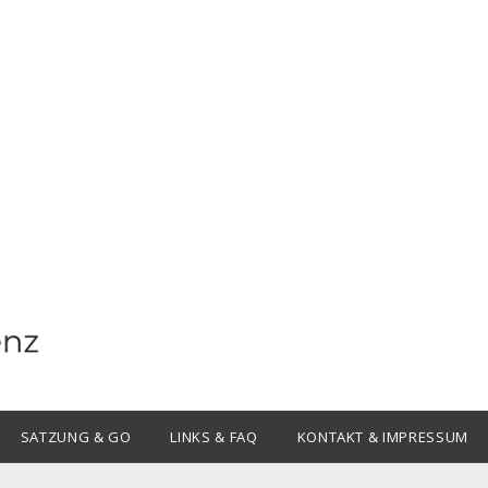
Offene
Offene
SATZUNG & GO
LINKS & FAQ
KONTAKT & IMPRESSUM
Drop-
Drop-
Down-
Down-
Menü
Menü