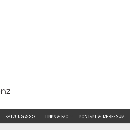
Offene
Offene
SATZUNG & GO
LINKS & FAQ
KONTAKT & IMPRESSUM
Drop-
Drop-
Down-
Down-
Menü
Menü