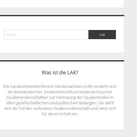
Suche
Was ist die LAK?
Die LandesAStenKonferenz Niedersachsen (LAK) versteht sich
als demokratischer Zusammenschluss niedersächsischer
Studierendenschaften zur Vertretung der Studierenden in
allen gesellschaftlichen und politischen Belangen. Sie sieht
sich als Teil der verfassten Studierendenschaft und setzt sich
für deren Erhalt ein.