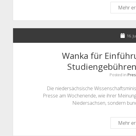
Mehr er
16. J
Wanka für Einfüh
Studiengebühren 
Posted in
Pres
Die niedersächsische Wissenschaftsminis
Presse am Wochenende, wie ihrer Meinung n
Niedersachsen, sondern bun
Mehr er