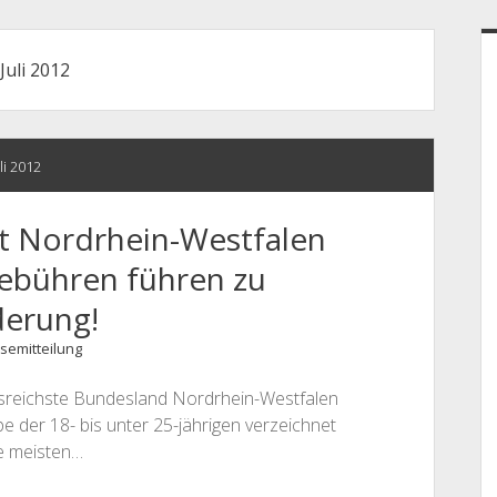
S
Juli 2012
uli 2012
t Nordrhein-Westfalen
gebühren führen zu
erung!
semitteilung
gsreichste Bundesland Nordrhein-Westfalen
 der 18- bis unter 25-jährigen verzeichnet
e meisten…