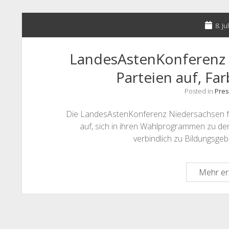
8. Ju
LandesAstenKonferenz 
Parteien auf, Fa
Posted in
Pres
Die LandesAstenKonferenz Niedersachsen fo
auf, sich in ihren Wahlprogrammen zu d
verbindlich zu Bildungsge
Mehr er