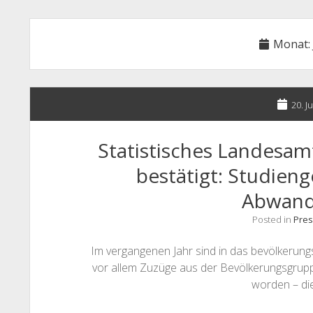
Monat:
20. J
Statistisches Landesam
bestätigt: Studien
Abwand
Posted in
Pres
Im vergangenen Jahr sind in das bevölkerun
vor allem Zuzüge aus der Bevölkerungsgruppe
worden – di