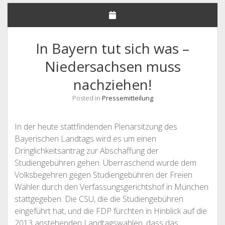
NHG – UNSERE FORDERUNGEN
STELLUNGNAHMEN
In Bayern tut sich was –
DEUTSCHLANDSEMESTERTICKET
Niedersachsen muss
MITGLIEDER
nachziehen!
Offene
SATZUNG & GO
Drop-
Down-
Offene
Posted in
Pressemitteilung
LINKS & FAQ
SATZUNG
Menü
Drop-
Down-
KONTAKT & IMPRESSUM
GESCHÄFTSORDNUNG
LINKS
Menü
In der heute stattfindenden Plenarsitzung des
FAQ
Bayerischen Landtags wird es um einen
Dringlichkeitsantrag zur Abschaffung der
Studiengebühren gehen. Überraschend wurde dem
Volksbegehren gegen Studiengebühren der Freien
Wähler durch den Verfassungsgerichtshof in München
stattgegeben. Die CSU, die die Studiengebühren
eingeführt hat, und die FDP fürchten in Hinblick auf die
2013 anstehenden Landtagswahlen, dass das