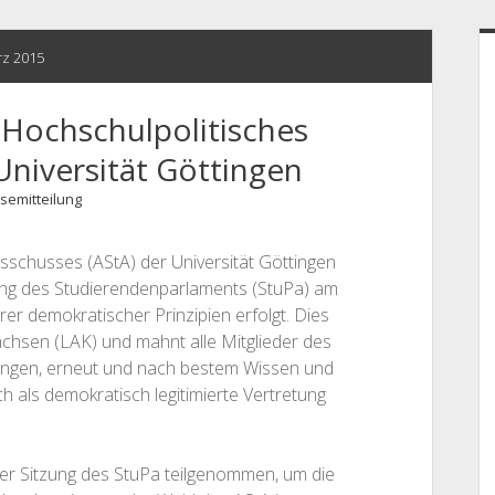
S
rz 2015
Hochschulpolitisches
Universität Göttingen
semitteilung
schusses (AStA) der Universität Göttingen
zung des Studierendenparlaments (StuPa) am
er demokratischer Prinzipien erfolgt. Dies
achsen (LAK) und mahnt alle Mitglieder des
tingen, erneut und nach bestem Wissen und
h als demokratisch legitimierte Vertretung
der Sitzung des StuPa teilgenommen, um die