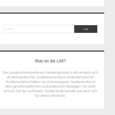
Suche
Was ist die LAK?
Die LandesAStenKonferenz Niedersachsen (LAK) versteht sich
als demokratischer Zusammenschluss niedersächsischer
Studierendenschaften zur Vertretung der Studierenden in
allen gesellschaftlichen und politischen Belangen. Sie sieht
sich als Teil der verfassten Studierendenschaft und setzt sich
für deren Erhalt ein.