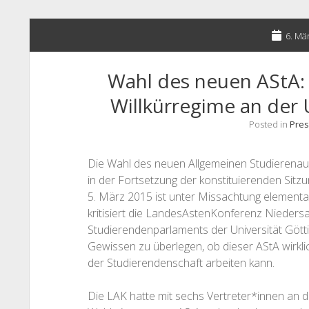
6. Mä
Wahl des neuen AStA: 
Willkürregime an der 
Posted in
Pres
Die Wahl des neuen Allgemeinen Studierenaus
in der Fortsetzung der konstituierenden Sit
5. März 2015 ist unter Missachtung elementar
kritisiert die LandesAstenKonferenz Nieders
Studierendenparlaments der Universität Göt
Gewissen zu überlegen, ob dieser AStA wirklic
der Studierendenschaft arbeiten kann.
Die LAK hatte mit sechs Vertreter*innen an 