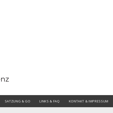
Offene
Offene
SATZUNG & GO
LINKS & FAQ
KONTAKT & IMPRESSUM
Drop-
Drop-
Down-
Down-
Menü
Menü