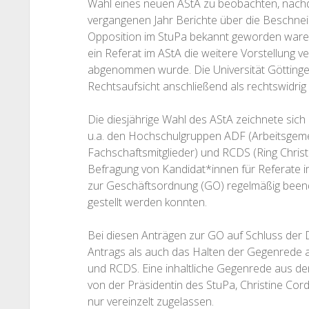
Wahl eines neuen AStA zu beobachten, nachd
vergangenen Jahr Berichte über die Beschne
Opposition im StuPa bekannt geworden waren
ein Referat im AStA die weitere Vorstellung v
abgenommen wurde. Die Universität Göttinge
Rechtsaufsicht anschließend als rechtswidrig 
Die diesjährige Wahl des AStA zeichnete sich 
u.a. den Hochschulgruppen ADF (Arbeitsgem
Fachschaftsmitglieder) und RCDS (Ring Christ
Befragung von Kandidat*innen für Referate 
zur Geschäftsordnung (GO) regelmäßig beende
gestellt werden konnten.
Bei diesen Anträgen zur GO auf Schluss der D
Antrags als auch das Halten der Gegenrede 
und RCDS. Eine inhaltliche Gegenrede aus de
von der Präsidentin des StuPa, Christine Cord
nur vereinzelt zugelassen.