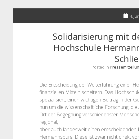
4. Ju
Solidarisierung mit 
Hochschule Hermann
Schli
Posted in
Pressemitteilu
Die Entscheidung der Weiterführung einer Ho
finanziellen Mitteln scheitern. Das Hochschulen
spezialisiert, einen wichtigen Beitrag in der Ge
nun um die wissenschaftliche Forschung, die
Ort der Begegnung verschiedenster Menschen
regional,
aber auch landesweit einen entscheidenden Be
Hermannsburg. Diese ist zwar nicht direkt v