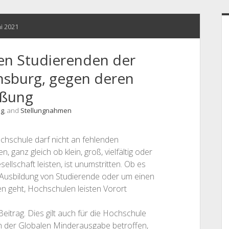
S
ni 2021
den Studierenden der
sburg, gegen deren
eßung
ng
, and
Stellungnahmen
chschule darf nicht an fehlenden
, ganz gleich ob klein, groß, vielfältig oder
sellschaft leisten, ist unumstritten. Ob es
 Ausbildung von Studierende oder um einen
 geht, Hochschulen leisten Vorort
itrag. Dies gilt auch für die Hochschule
on der Globalen Minderausgabe betroffen,