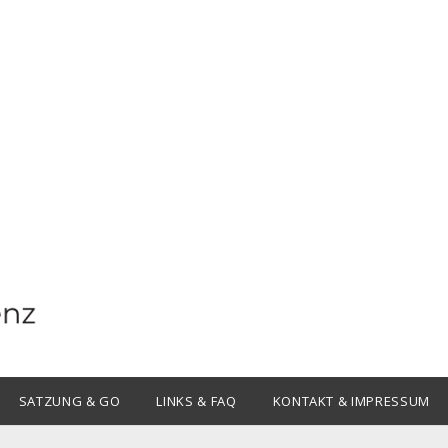
Offene
Offene
SATZUNG & GO
LINKS & FAQ
KONTAKT & IMPRESSUM
Drop-
Drop-
Down-
Down-
Menü
Menü