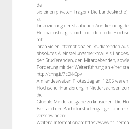
da
sie einen privaten Träger ( Die Landeskirche)
zur
Finanzierung der staatlichen Anerkennung d
Hermannsburg ist nicht nur durch die Hochsc
mit
ihren vielen internationalen Studierenden au
absolutes Alleinstellungsmerkmal. Als Landes
den Studierenden, den Mitarbeitenden, sowi
Forderung mit der Weiterführung an einer sta
http://chng.it/7c2kkCpv
Am landesweiten Protesttag am 12.05 waren w
Hochschulfinanzierung in Niedersachsen zu 
die
Globale Minderausgabe zu kritisieren. Die 
Bestand der Bachelorstudiengänge für interku
verschwinden!
Weitere Informationen: https://www.fh-herma