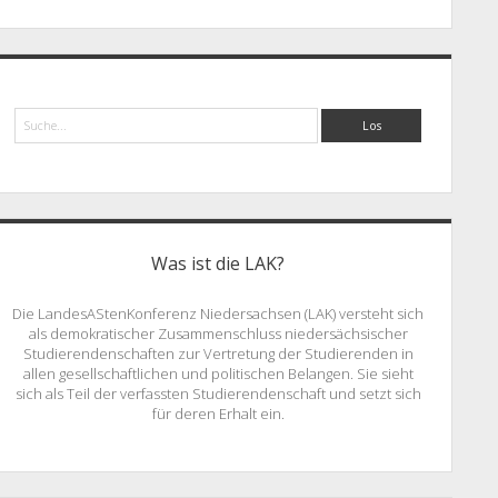
Suche
Was ist die LAK?
Die LandesAStenKonferenz Niedersachsen (LAK) versteht sich
als demokratischer Zusammenschluss niedersächsischer
Studierendenschaften zur Vertretung der Studierenden in
allen gesellschaftlichen und politischen Belangen. Sie sieht
sich als Teil der verfassten Studierendenschaft und setzt sich
für deren Erhalt ein.