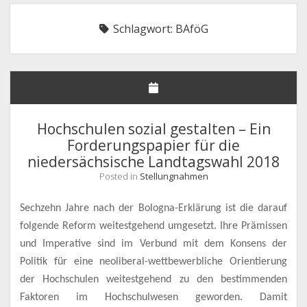
NHG – UNSERE FORDERUNGEN
Schlagwort:
BAföG
STELLUNGNAHMEN
DEUTSCHLANDSEMESTERTICKET
MITGLIEDER
Offene
SATZUNG & GO
Drop-
Hochschulen sozial gestalten – Ein
Down-
Offene
LINKS & FAQ
SATZUNG
Menü
Forderungspapier für die
Drop-
Down-
niedersächsische Landtagswahl 2018
KONTAKT & IMPRESSUM
GESCHÄFTSORDNUNG
LINKS
Menü
Posted in
Stellungnahmen
FAQ
Sechzehn Jahre nach der Bologna-Erklärung ist die darauf
folgende Reform weitestgehend umgesetzt. Ihre Prämissen
und Imperative sind im Verbund mit dem Konsens der
Politik für eine neoliberal-wettbewerbliche Orientierung
der Hochschulen weitestgehend zu den bestimmenden
Faktoren im Hochschulwesen geworden. Damit