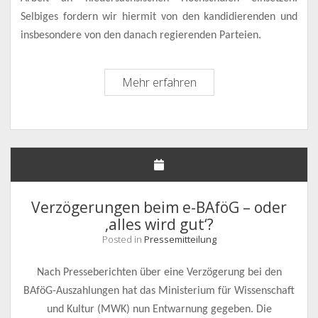
Selbiges fordern wir hiermit von den kandidierenden und
insbesondere von den danach regierenden Parteien.
Hochschulen
Mehr erfahren
sozial
gestalten
–
Ein
Forderungspapier
für
die
Verzögerungen beim e-BAföG – oder
niedersächsische
‚alles wird gut‘?
Landtagswahl
Posted in
Pressemitteilung
2018
Nach Presseberichten über eine Verzögerung bei den
BAföG-Auszahlungen hat das Ministerium für Wissenschaft
und Kultur (MWK) nun Entwarnung gegeben. Die