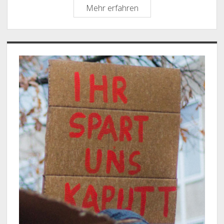
Änderungen
Mehr erfahren
für
Langzeitstudierende
eine
Sidebar
Farce