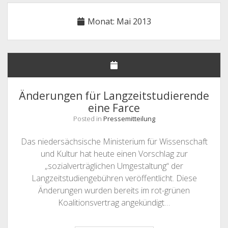
NHG – UNSERE FORDERUNGEN
Monat:
Mai 2013
STELLUNGNAHMEN
DEUTSCHLANDSEMESTERTICKET
MITGLIEDER
Offene
SATZUNG & GO
Drop-
Änderungen für Langzeitstudierende
Down-
Offene
LINKS & FAQ
SATZUNG
Menü
eine Farce
Drop-
Down-
KONTAKT & IMPRESSUM
GESCHÄFTSORDNUNG
LINKS
Posted in
Pressemitteilung
Menü
FAQ
Das niedersächsische Ministerium für Wissenschaft
und Kultur hat heute einen Vorschlag zur
„sozialverträglichen Umgestaltung“ der
Langzeitstudiengebühren veröffentlicht. Diese
Änderungen wurden bereits im rot-grünen
Koalitionsvertrag angekündigt…