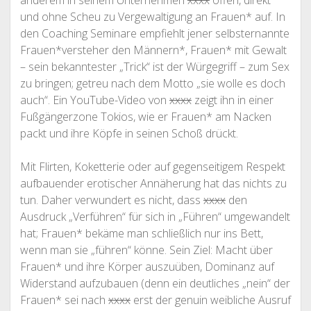
anderem in seinem Unternehmen
xxxx
offen, direkt
und ohne Scheu zu Vergewaltigung an Frauen* auf. In
den Coaching Seminare empfiehlt jener selbsternannte
Frauen*versteher den Männern*, Frauen* mit Gewalt
– sein bekanntester „Trick“ ist der Würgegriff – zum Sex
zu bringen; getreu nach dem Motto „sie wolle es doch
auch“. Ein YouTube-Video von
xxxx
zeigt ihn in einer
Fußgängerzone Tokios, wie er Frauen* am Nacken
packt und ihre Köpfe in seinen Schoß drückt.
Mit Flirten, Koketterie oder auf gegenseitigem Respekt
aufbauender erotischer Annäherung hat das nichts zu
tun. Daher verwundert es nicht, dass
xxxx
den
Ausdruck „Verführen“ für sich in „Führen“ umgewandelt
hat; Frauen* bekäme man schließlich nur ins Bett,
wenn man sie „führen“ könne. Sein Ziel: Macht über
Frauen* und ihre Körper auszuüben, Dominanz auf
Widerstand aufzubauen (denn ein deutliches „nein“ der
Frauen* sei nach
xxxx
erst der genuin weibliche Ausruf