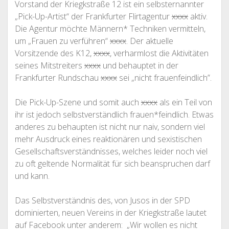
Vorstand der Kriegkstraße 12 ist ein selbsternannter
„Pick-Up-Artist“ der Frankfurter Flirtagentur
xxxx
aktiv.
Die Agentur möchte Männern* Techniken vermitteln,
um „Frauen zu verführen“
xxxx
. Der aktuelle
Vorsitzende des K12,
xxxx
, verharmlost die Aktivitäten
seines Mitstreiters
xxxx
und behauptet in der
Frankfurter Rundschau
xxxx
sei „nicht frauenfeindlich”.
Die Pick-Up-Szene und somit auch
xxxx
als ein Teil von
ihr ist jedoch selbstverständlich frauen*feindlich. Etwas
anderes zu behaupten ist nicht nur naiv, sondern viel
mehr Ausdruck eines reaktionären und sexistischen
Gesellschaftsverständnisses, welches leider noch viel
zu oft geltende Normalität für sich beanspruchen darf
und kann.
Das Selbstverständnis des, von Jusos in der SPD
dominierten, neuen Vereins in der Kriegkstraße lautet
auf Facebook unter anderem: „Wir wollen es nicht