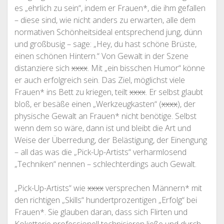
es „ehrlich zu sein“, indem er Frauen*, die ihm gefallen
– diese sind, wie nicht anders zu erwarten, alle dem
normativen Schönheitsideal entsprechend jung, dünn
und großbusig – sage: „Hey, du hast schöne Brüste,
einen schönen Hintern.“ Von Gewalt in der Szene
distanziere sich
xxxx
. Mit „ein bisschen Humor“ könne
er auch erfolgreich sein. Das Ziel, möglichst viele
Frauen* ins Bett zu kriegen, teilt
xxxx
. Er selbst glaubt
bloß, er besäße einen „Werkzeugkasten“ (
xxxx
), der
physische Gewalt an Frauen* nicht benötige. Selbst
wenn dem so wäre, dann ist und bleibt die Art und
Weise der Überredung, der Belästigung, der Einengung
– all das was die „Pick-Up-Artists“ verharmlosend
„Techniken“ nennen – schlechterdings auch Gewalt.
„Pick-Up-Artists“ wie
xxxx
versprechen Männern* mit
den richtigen „Skills“ hundertprozentigen „Erfolg“ bei
Frauen*. Sie glauben daran, dass sich Flirten und