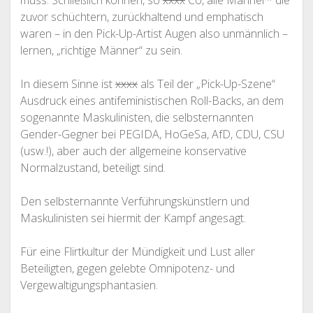
muss. Schließlich können, so
xxxx
Co, alle Männer* die
zuvor schüchtern, zurückhaltend und emphatisch
waren – in den Pick-Up-Artist Augen also unmännlich –
lernen, „richtige Männer“ zu sein.
In diesem Sinne ist
xxxx
als Teil der „Pick-Up-Szene“
Ausdruck eines antifeministischen Roll-Backs, an dem
sogenannte Maskulinisten, die selbsternannten
Gender-Gegner bei PEGIDA, HoGeSa, AfD, CDU, CSU
(usw.!), aber auch der allgemeine konservative
Normalzustand, beteiligt sind.
Den selbsternannte Verführungskünstlern und
Maskulinisten sei hiermit der Kampf angesagt.
Für eine Flirtkultur der Mündigkeit und Lust aller
Beteiligten, gegen gelebte Omnipotenz- und
Vergewaltigungsphantasien.