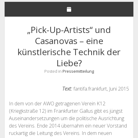
NHG – UNSERE FORDERUNGEN
STELLUNGNAHMEN
„Pick-Up-Artists“ und
DEUTSCHLANDSEMESTERTICKET
Casanovas – eine
MITGLIEDER
künstlerische Technik der
Offene
SATZUNG & GO
Drop-
Down-
Liebe?
Offene
LINKS & FAQ
SATZUNG
Menü
Drop-
Down-
Posted in
Pressemitteilung
KONTAKT & IMPRESSUM
GESCHÄFTSORDNUNG
LINKS
Menü
FAQ
Text:
fantifa.frankfurt, Juni 2015
In dem von der AWO getragenen Verein K12
(Kriegkstraße 12) im Frankfurter Gallus gibt es jüngst
Auseinandersetzungen um die politische Ausrichtung
des Vereins. Ende 2014 übernahm ein neuer Vorstand
ruckartig die Leitung des Vereins. In dem neuen