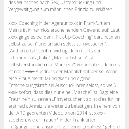
des Wunsches nach Sex), Unterdrückung und
Vergewaltigung zum männlichen Prinzip zu erklären.
xxxx
Coaching in der Agentur
xxxx
in Frankfurt am
Main tritt in harmlos erscheinendem Gewand auf. Laut
xxxx
ginge es bei dem „Pick-Up-Coaching“ darum, „man
selbst zu sein“ und „in sich selbst zu investieren“.
„Authentizität“ sei ihm wichtig, denn nichts sei
schlimmer als „Fake“. „Man selbst sein“ ist
selbstverständlich nur Männern* vorbehalten, denn es
ist nach
xxxx
Ausdruck der Männlichkeit per se. Wenn
eine Frau* meint, Mündigkeit und eigene
Entscheidungskraft sei Ausdruck ihrer selbst, so weiß
xxxx
sofort, dass dies nur eine „Masche“ ist. Sagt eine
Frau* nein zu seinen „Flirtversuchen“, so ist dies für ihn
erst recht Anreiz, sie weiter zu belästigen. In einem von
der ARD gedrehten Videoclip von 2014 ist
xxxx
–
zusehen, wie er Frauen* in der Frankfurter
Fußgängerzone anspricht. Zu seiner „realness“ gehöre